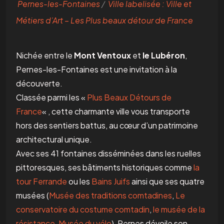
Pernes-les-Fontaines
/
Ville labelisée : Ville et
Métiers d’Art – Les Plus beaux détour de France
Nichée entre le
Mont Ventoux
et
le Lubéron
,
Pernes-les-Fontaines est une invitation à la
découverte.
Classée parmi les «
Plus Beaux Détours de
France
« , cette charmante ville vous transporte
hors des sentiers battus, au cœur d’un patrimoine
architectural unique.
Avec ses 41 fontaines disséminées dans les ruelles
pittoresques, ses bâtiments historiques comme
la
tour Ferrande
ou les
Bains Juifs
ainsi que ses quatre
musées (
Musée des traditions comtadines
,
Le
conservatoire du costume comtadin
,
le musée de la
résistance
,
Musée du vélo
), Pernes dévoile son